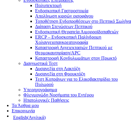
Ενδοσκοπικές Επεμβάσεις
Πολυπεκτομή
Ενδοσκοπική Γαστροστομία
Απολίνωση κιρσών οισοφάγου
Τοποθέτηση Ενδοπροθέσεων στο Πεπτικό Σωλήνα
Διάταση Στενώσεων Πεπτικού
Ενδοσκοπική Θεραπεία Αιμορροϊδοπαθειών
ERCP – Ενδοσκοπική Παλίνδρομη
Χολαγγειοπαγκρεατογραφία
Καταστροφή Αγγειεκτασιών Πεπτικού με
Θερμοκαυτηρίαση/APC
Καταστροφή Κονδυλωμάτων στον Πρωκτό
Διαγνωστικά Τεστ
Δυσανεξία στη Λακτόζη
Δυσανεξία στη Φρουκτόζη
Τεστ Κοπράνων για το Ελικοβακτηρίδιο του
Πυλωρού
Υπερηχογράφημα
Φλεγμονώδη Νοσήματα του Εντέρου
Ηπατολογικές Παθήσεις
Τα Άρθρα μου
Επικοινωνία
English
(
Αγγλικά
)