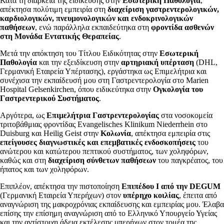
Κατά τη διάρκεια της ειδίκευσης στην
Εσωτερική Παθολογία
,
απέκτησα πολύτιμη εμπειρία στη
διαχείριση γαστρεντερολογικών,
καρδιολογικών, πνευμονολογικών και ενδοκρινολογικών
παθήσεων
, ενώ παράλληλα εκπαιδεύτηκα στη
φροντίδα ασθενών
στη Μονάδα Εντατικής Θεραπείας
.
Μετά την απόκτηση του Τίτλου Ειδικότητας στην
Εσωτερική
Παθολογία
και την εξειδίκευση στην
αρτηριακή υπέρταση
(DHL,
Γερμανική Εταιρεία Υπέρτασης), εργάστηκα ως Επιμελήτρια και
συνέχισα την εκπαίδευσή μου στη Γαστρεντερολογία στο Marien
Hospital Gelsenkirchen, όπου ειδικεύτηκα στην
Ογκολογία του
Γαστρεντερικού Συστήματος
.
Αργότερα, ως
Επιμελήτρια Γαστρεντερολογίας
στα νοσοκομεία
τριτοβάθμιας φροντίδας Evangelisches Klinikum Niederrhein στο
Duisburg και Heilig Geist στην
Κολωνία
, απέκτησα εμπειρία στις
επείγουσες διαγνωστικές και επεμβατικές ενδοσκοπήσεις
του
ανώτερου και κατώτερου πεπτικού συστήματος, των χοληφόρων,
καθώς και στη
διαχείριση σύνθετων παθήσεων
του παγκρέατος, του
ήπατος και των χοληφόρων.
Επιπλέον, απέκτησα την πιστοποίηση
Επιπέδου Ι από την
DEGUM
(Γερμανική Εταιρεία Υπερήχων) στον
υπέρηχο κοιλίας
, έπειτα από
αναγνώριση της μακροχρόνιας εκπαίδευσης και εμπειρίας μου. Έλαβα
επίσης την επίσημη αναγνώριση από το Ελληνικό Υπουργείο Υγείας
και την αντίστοιχη άδεια εκτέλεσης υπερήχων στον τομέα της