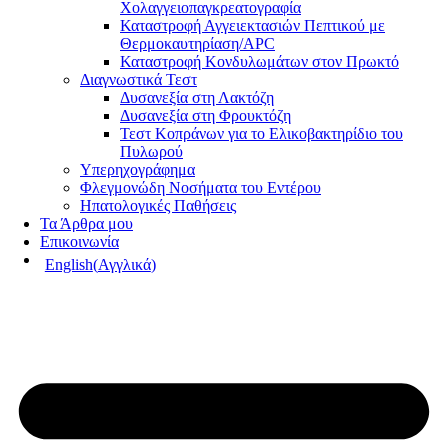
Χολαγγειοπαγκρεατογραφία
Καταστροφή Αγγειεκτασιών Πεπτικού με
Θερμοκαυτηρίαση/APC
Καταστροφή Κονδυλωμάτων στον Πρωκτό
Διαγνωστικά Τεστ
Δυσανεξία στη Λακτόζη
Δυσανεξία στη Φρουκτόζη
Τεστ Κοπράνων για το Ελικοβακτηρίδιο του
Πυλωρού
Υπερηχογράφημα
Φλεγμονώδη Νοσήματα του Εντέρου
Ηπατολογικές Παθήσεις
Τα Άρθρα μου
Επικοινωνία
English
(
Αγγλικά
)