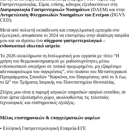
Γαστρεντερολογίας. Είμαι, επίσης, κάτοχος εξειδικεύσεων στη
Διατροφολογία
Γαστρεντερικών
Νοσημάτων
(DAEM) και στην
Αντιμετώπιση Φλεγμονωδών Νοσημάτων του Εντέρου
(DGVS
CED).
Μετά από πολυετή εκπαίδευση και επαγγελματική εμπειρία στο
εξωτερικό, αποφάσισα το 2024 να επιστρέψω στην ιδιαίτερη πατρίδα
μου και να ιδρύσω ένα
σύγχρονο γαστρεντερολογικό –
ενδοσκοπικό ιδιωτικό ιατρείο
.
Το 2026 ολοκλήρωσα τη διπλωματική μου εργασία με τίτλο “Η
χρήση του θερμοκαυτηριασμού με ραδιοσυχνότητες μέσω
ενδοσκοπικού υπερήχου σε τοπικά προχωρημένο, μη εξαιρέσιμο
αδενοκαρκίνωμα του παγκρέατος”, στο πλαίσιο του Μεταπτυχιακού
Προγράμματος Σπουδών “Καρκίνος του Παγκρέατος: από το Α έως
το Ω” του Τμήματος Ιατρικής του Πανεπιστημίου Θεσσαλίας.
Στόχος μου είναι η παροχή ιατρικών υπηρεσιών υψηλού επιπέδου, σε
έναν άρτια εξοπλισμένο χώρο, ακολουθώντας τις τελευταίες
τεχνολογικές και επιστημονικές εξελίξεις.
Μέλος επιστημονικών & επαγγελματικών φορέων
• Ελληνική Γαστρεντερολογική Εταιρεία-ΕΓΕ