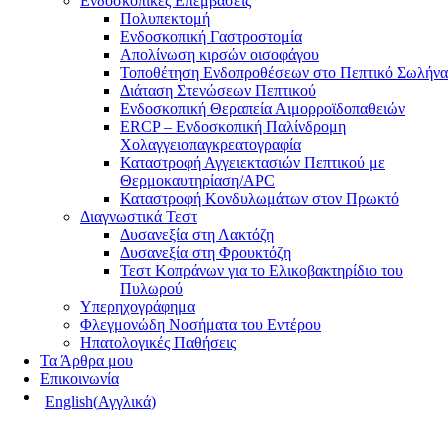
Ενδοσκοπικές Επεμβάσεις
Πολυπεκτομή
Ενδοσκοπική Γαστροστομία
Απολίνωση κιρσών οισοφάγου
Τοποθέτηση Ενδοπροθέσεων στο Πεπτικό Σωλήνα
Διάταση Στενώσεων Πεπτικού
Ενδοσκοπική Θεραπεία Αιμορροϊδοπαθειών
ERCP – Ενδοσκοπική Παλίνδρομη
Χολαγγειοπαγκρεατογραφία
Καταστροφή Αγγειεκτασιών Πεπτικού με
Θερμοκαυτηρίαση/APC
Καταστροφή Κονδυλωμάτων στον Πρωκτό
Διαγνωστικά Τεστ
Δυσανεξία στη Λακτόζη
Δυσανεξία στη Φρουκτόζη
Τεστ Κοπράνων για το Ελικοβακτηρίδιο του
Πυλωρού
Υπερηχογράφημα
Φλεγμονώδη Νοσήματα του Εντέρου
Ηπατολογικές Παθήσεις
Τα Άρθρα μου
Επικοινωνία
English
(
Αγγλικά
)