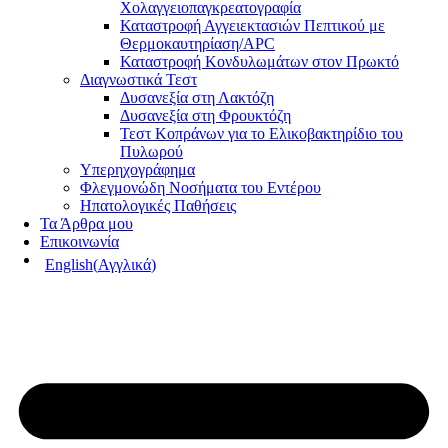
Χολαγγειοπαγκρεατογραφία
Καταστροφή Αγγειεκτασιών Πεπτικού με
Θερμοκαυτηρίαση/APC
Καταστροφή Κονδυλωμάτων στον Πρωκτό
Διαγνωστικά Τεστ
Δυσανεξία στη Λακτόζη
Δυσανεξία στη Φρουκτόζη
Τεστ Κοπράνων για το Ελικοβακτηρίδιο του
Πυλωρού
Υπερηχογράφημα
Φλεγμονώδη Νοσήματα του Εντέρου
Ηπατολογικές Παθήσεις
Τα Άρθρα μου
Επικοινωνία
English
(
Αγγλικά
)